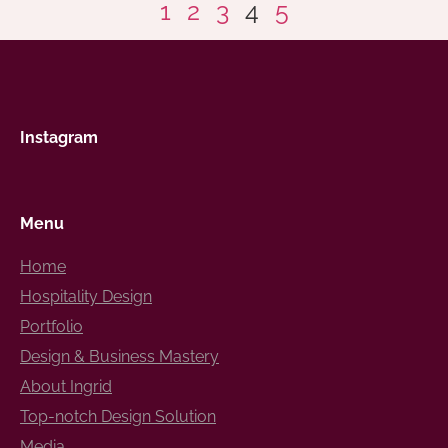
1
2
3
4
5
Instagram
Menu
Home
Hospitality Design
Portfolio
Design & Business Mastery
About Ingrid
Top-notch Design Solution
Media