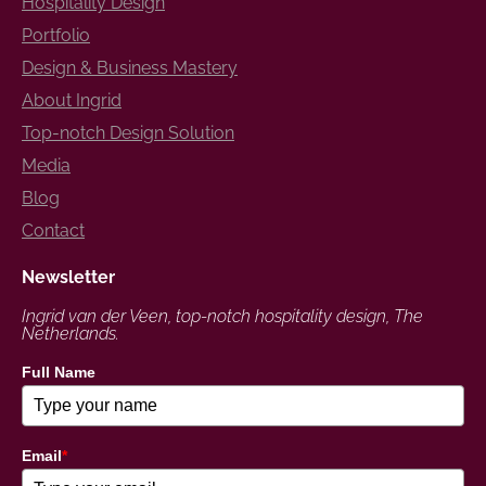
Hospitality Design
Portfolio
Design & Business Mastery
About Ingrid
Top-notch Design Solution
Media
Blog
Contact
Newsletter
Ingrid van der Veen, top-notch hospitality design, The
Netherlands.
Full Name
Email
*