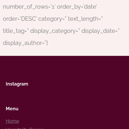
number_of_rows=’1′ order_by=’date’
order=’DESC’ category=” text_length=”
title_tag=” display_category=” display_date=”
display_author=”]
Instagram
Menu
Home